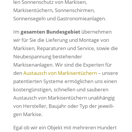
len Sonnenschutz von Markisen,
Markisentüchern, Sonnenschirmen,
Sonnensegeln und Gastronomieanlagen.
Im
gesam­ten Bundesgebiet
über­neh­men
wir für Sie die Lieferung und Montage von
Markisen, Reparaturen und Service, sowie die
Neubespannung bestehen­der
Markisenanlagen. Wir sind die Experten für
den
Austausch von Markisentüchern
– unsere
paten­tier­ten Systeme ermög­li­chen uns einen
kos­ten­güns­ti­gen, schnel­len und sau­be­ren
Austausch von Markisentüchern unab­hän­gig
von Hersteller, Baujahr oder Typ der jewei­li­
gen Markise.
Egal ob wir ein Objekt mit meh­re­ren Hundert