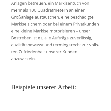
Anlagen betreuen, ein Markisentuch von
mehr als 100 Quadratmetern an einer
Großanlage aus­tau­schen, eine beschä­digte
Markise sichern oder bei einem Privatkunden
eine kleine Markise moto­ri­sie­ren – unser
Bestreben ist es, alle Aufträge zuver­läs­sig,
qua­li­täts­be­wusst und ter­min­ge­recht zur volls­
ten Zufriedenheit unse­rer Kunden
abzuwickeln.
Beispiele unse­rer Arbeit: